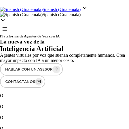
Spanish (Guatemala)
Spanish (Guatemala)
Plataforma de Agentes de Voz con IA
La nueva voz de la
Inteligencia Artificial
Agentes virtuales por voz que suenan completamente humanos. Crea
mayor impacto con IA a un menor costo.
HABLAR CON UN ASESOR
CONTÁCTANOS
0
k
INTERACCIONES DIARIAS
0
%
PRECISIÓN EN PEDIDOS
0
+
EMPRESAS CONFÍAN EN VOXBEE
0
%